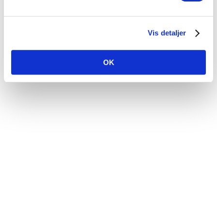
Vis detaljer
OK
Få et uforpligtende tilbud
Lad os tage et kig på opgaven og give vores bedste
bud
97 12 23 23