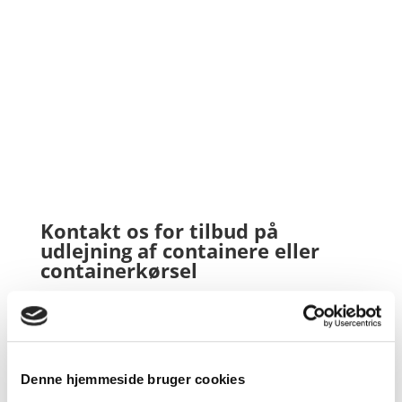
Transport af papir og pap til genbrug
Modtagelse af tegl og beton
Kran- og grab-arbejde
Salg og levering af sand og grus
Kontakt os for tilbud på
udlejning af containere eller
containerkørsel
Er der noget, du er i tvivl om i forhold til vores
containerkørsel, kan du selvfølgelig ringe til os på
telefon
20 20 32 07
. Vi har hjemme i Herning og har
også især et stort kundenetværk i Silkeborg,
Denne hjemmeside bruger cookies
Holstebro og Ringkøbing.