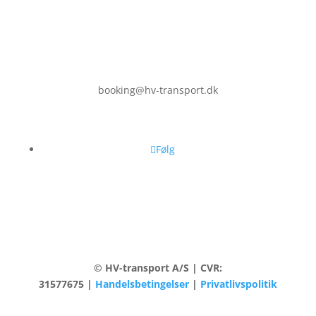
booking@hv-transport.dk
Følg
© HV-transport A/S | CVR:
31577675 |
Handelsbetingelser
|
Privatlivspolitik