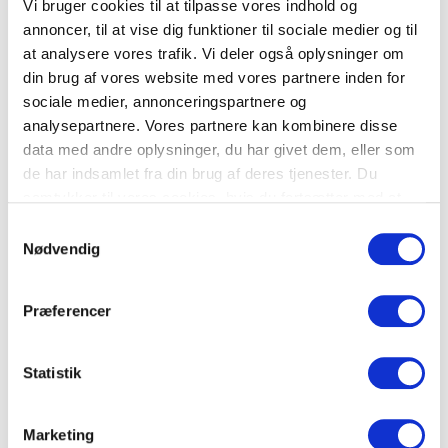
Vi bruger cookies til at tilpasse vores indhold og
Vi hos HV-transport er altid klar til at give et
annoncer, til at vise dig funktioner til sociale medier og til
uforpligtende tilbud til dig og dit specifikke
at analysere vores trafik. Vi deler også oplysninger om
projekt
kontakt
os og hør nærmere. Du også
din brug af vores website med vores partnere inden for
velkommen til at udfylde kontaktformularen her på
sociale medier, annonceringspartnere og
siden →
analysepartnere. Vores partnere kan kombinere disse
data med andre oplysninger, du har givet dem, eller som
de har indsamlet fra din brug af deres tjenester. Du
samtykker til vores cookies, hvis du fortsætter med at
anvende vores hjemmeside.
Samtykkevalg
Nødvendig
Præferencer
Statistik
Send besked
=
15 + 9
Marketing