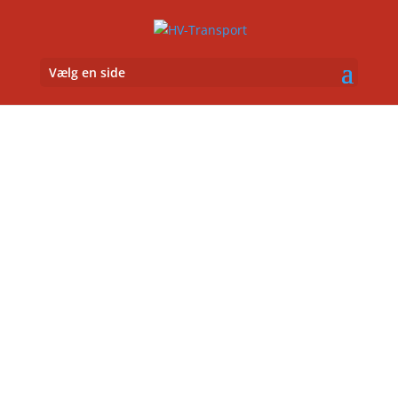
Vælg en side
Leje & transport af
containere i alle
størrelser